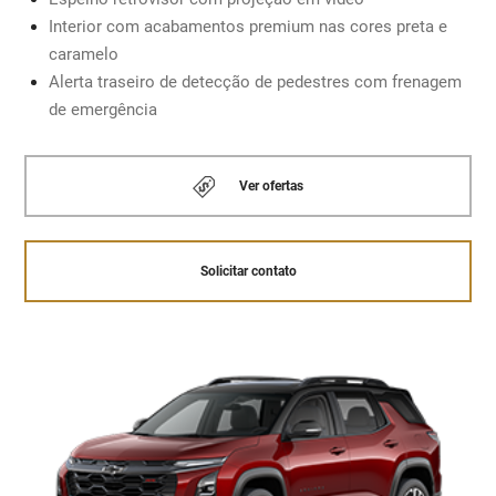
Interior com acabamentos premium nas cores preta e
Solicitar contato
caramelo
MOTOR 1.5 TURBO COM INJEÇÃO DIRETA
Alerta traseiro de detecção de pedestres com frenagem
de emergência
Solicitar contato
Ver ofertas
Solicitar contato
Retrovisor com projeção de vídeo.
Chevrolet MyLink
A
central multimídia com tela de 11.3”
sensível ao