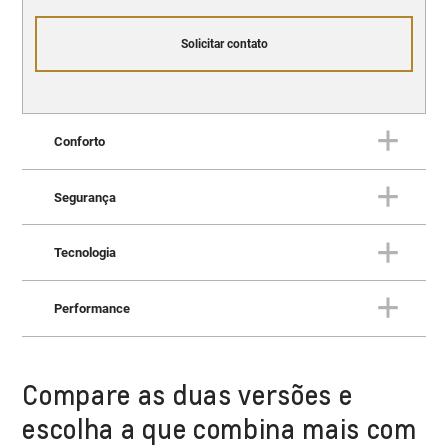
Solicitar contato
Conforto
Segurança
Conforto
Tudo o que você espera de um
Tecnologia
SUV superior.
Segurança
Proteção superior para você e
Performance
para a sua família.
Tecnologia
Um SUV para você escrever o
futuro.
Compare as duas versões e
Performance
Potência e desempenho para
escolha a que combina mais com
conquistar qualquer